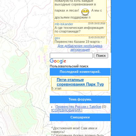
Для добавления необходима
авторизация
Пользовательский поиск
Последний коментарий.
Пяти-этапные
соревнования Парк Тур
5 этап
Тема форума.
Первенство России г Тамбов
(0)
[
СОРЕВНОВАНИЯ.
]
Смешарики
* Достижения мои! Сам ими и
горжусь!
* Спортивная форма должна быть