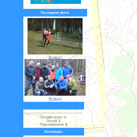
Последние фото
[
В лесу.
]
[
В лесу.
]
Онлайн всего:
1
Гостей:
1
Пользователей:
0
Календарь