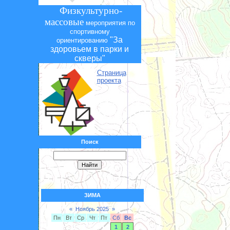
Физкультурно-
массовые
мероприятия по
спортивному
"За
ориентированию
здоровьем в парки и
скверы"
Страница
проекта
Поиск
ЗИМА
«
Ноябрь 2025
»
Пн
Вт
Ср
Чт
Пт
Сб
Вс
1
2