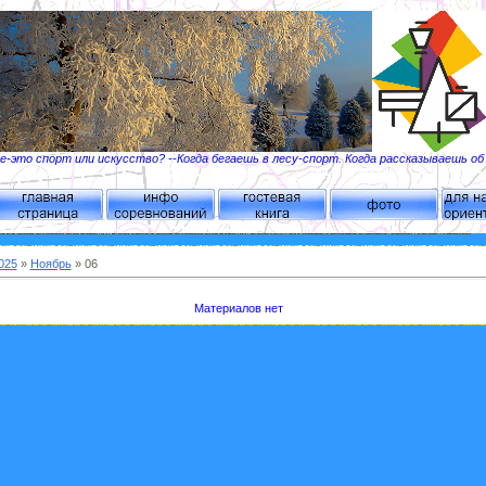
-это спорт или искусство? --Когда бегаешь в лесу-спорт. Когда рассказываешь о
025
»
Ноябрь
»
06
Материалов нет