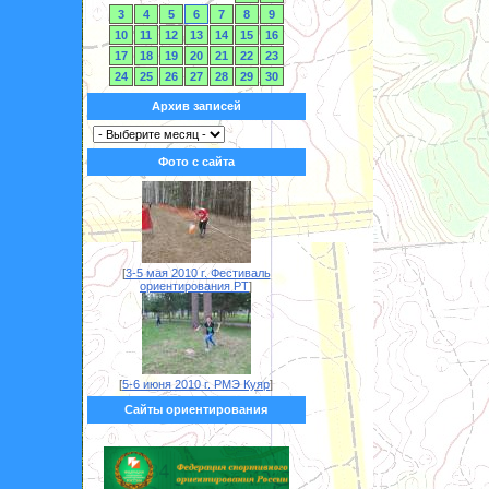
3
4
5
6
7
8
9
10
11
12
13
14
15
16
17
18
19
20
21
22
23
24
25
26
27
28
29
30
Архив записей
Фото с сайта
[
3-5 мая 2010 г. Фестиваль
ориентирования РТ
]
[
5-6 июня 2010 г. РМЭ Куяр
]
Сайты ориентирования