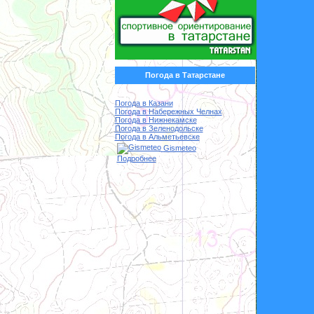
Погода в Татарстане
Погода в Казани
Погода в Набережных Челнах
Погода в Нижнекамске
Погода в Зеленодольске
Погода в Альметьевске
Gismeteo
Подробнее