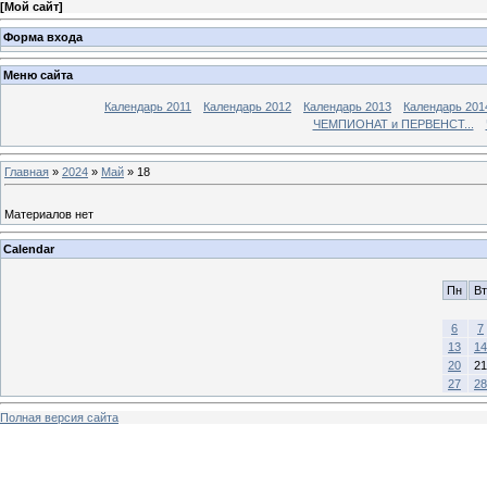
[
Мой сайт
]
Форма входа
Меню сайта
Календарь 2011
Календарь 2012
Календарь 2013
Календарь 201
ЧЕМПИОНАТ и ПЕРВЕНСТ...
Главная
»
2024
»
Май
»
18
Материалов нет
Calendar
Пн
Вт
6
7
13
14
20
21
27
28
Полная версия сайта