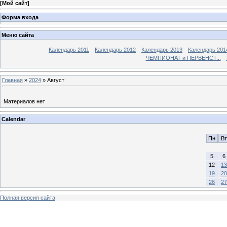
[
Мой сайт
]
Форма входа
Меню сайта
Календарь 2011
Календарь 2012
Календарь 2013
Календарь 201
ЧЕМПИОНАТ и ПЕРВЕНСТ...
Главная
»
2024
»
Август
Материалов нет
Calendar
Пн
Вт
5
6
12
13
19
20
26
27
Полная версия сайта