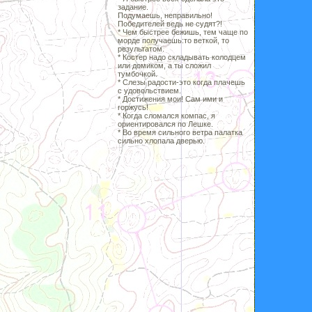
задание.
Подумаешь, неправильно!
Победителей ведь не судят?!
* Чем быстрее бежишь, тем чаще по
морде получаешь:то веткой, то
результатом.
* Костер надо складывать колодцем
или домиком, а ты сложил
тумбочкой.
* Слезы радости-это когда плачешь
с удовольствием.
* Достижения мои! Сам ими и
горжусь!
* Когда сломался компас, я
ориентировался по Лешке.
* Во время сильного ветра палатка
сильно хлопала дверью.