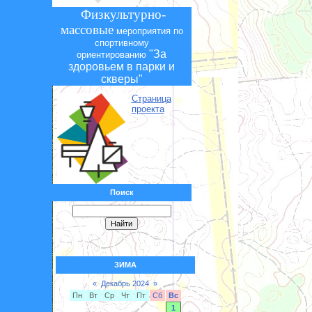
Физкультурно-
массовые
мероприятия по
спортивному
"За
ориентированию
здоровьем в парки и
скверы"
Страница
проекта
Поиск
ЗИМА
«
Декабрь 2024
»
Пн
Вт
Ср
Чт
Пт
Сб
Вс
1