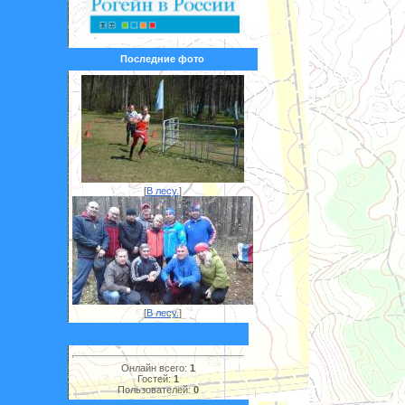
Последние фото
[
В лесу.
]
[
В лесу.
]
Онлайн всего:
1
Гостей:
1
Пользователей:
0