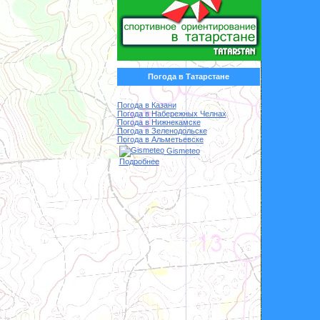
Погода в Татарстане
Погода в Казани
Погода в Набережных Челнах
Погода в Нижнекамске
Погода в Зеленодольске
Погода в Альметьевске
Gismeteo
Подробнее