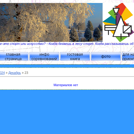
-это спорт или искусство? --Когда бегаешь в лесу-спорт. Когда рассказываешь о
024
»
Декабрь
»
23
Материалов нет