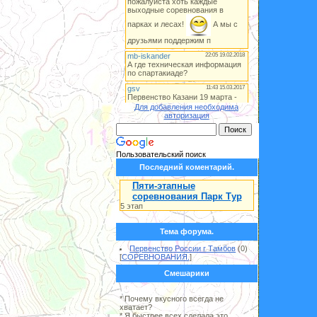
Для добавления необходима
авторизация
Пользовательский поиск
Последний коментарий.
Пяти-этапные
соревнования Парк Тур
5 этап
Тема форума.
Первенство России г Тамбов
(0)
[
СОРЕВНОВАНИЯ.
]
Смешарики
* Почему вкусного всегда не
хватает?
* Я быстрее всех сделала это