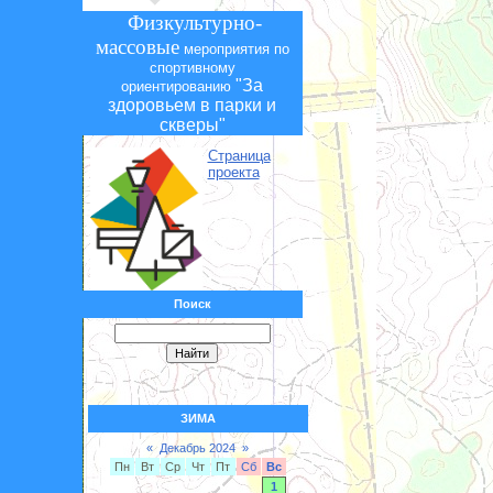
Физкультурно-
массовые
мероприятия по
спортивному
"За
ориентированию
здоровьем в парки и
скверы"
Страница
проекта
Поиск
ЗИМА
«
Декабрь 2024
»
Пн
Вт
Ср
Чт
Пт
Сб
Вс
1