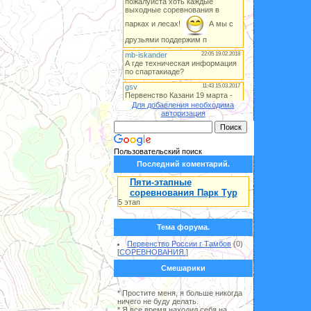
Для добавления необходима
авторизация
Пользовательский поиск
Последний коментарий.
Пяти-этапные
соревнования Парк Тур
5 этап
Тема форума.
Первенство России г Тамбов
(0)
[
СОРЕВНОВАНИЯ.
]
Смешарики
* Простите меня, я больше никогда
ничего не буду делать.
* Я все время находил себя на