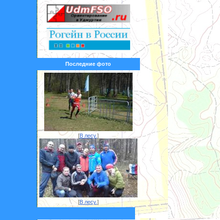
Последние фото
[
В лесу.
]
[
В лесу.
]