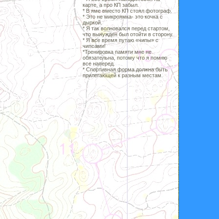
карте, а про КП забыл.
* В яме вместо КП стоял фотограф.
* Это не микроямка- это кочка с
дыркой.
* Я так волновался перед стартом,
что вынужден был отойти в сторону.
* Я все время путаю «чипы» с
чипсами!
*Тренировка памяти мне не
обязательна, потому что я помню
все наперед.
* Спортивная форма должна быть
прилегающей к разным местам.