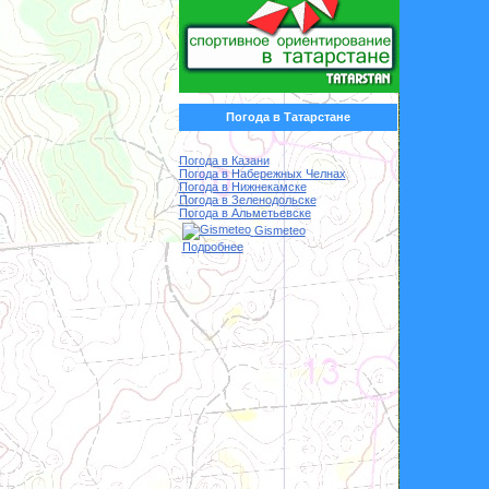
Погода в Татарстане
Погода в Казани
Погода в Набережных Челнах
Погода в Нижнекамске
Погода в Зеленодольске
Погода в Альметьевске
Gismeteo
Подробнее