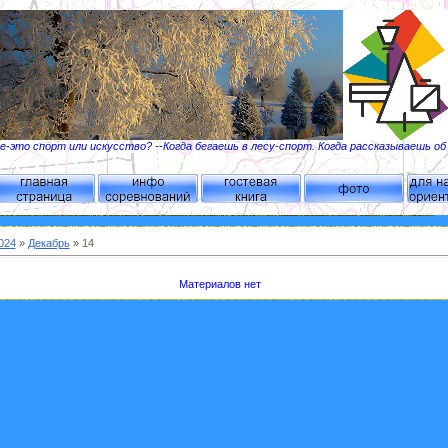
-это спорт или искусство? --Когда бегаешь в лесу-спорт. Когда рассказываешь о
024
»
Декабрь
»
14
Материалов нет