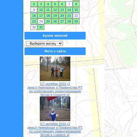
2
3
4
5
6
7
8
9
10
11
12
13
14
15
16
17
18
19
20
21
22
23
24
25
26
27
28
29
30
31
Архив записей
Фото с сайта
[
17 октября 2010 (2
день)г.Чемпионат и Первенство РТ
по спортивному ориентированию
бегом в спринте и
]
[
17 октября 2010 (2
день)г.Чемпионат и Первенство РТ
по спортивному ориентированию
бегом в спринте и
]