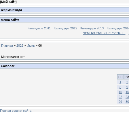
[
Мой сайт
]
Форма входа
Меню сайта
Календарь 2011
Календарь 2012
Календарь 2013
Календарь 201
ЧЕМПИОНАТ и ПЕРВЕНСТ...
Главная
»
2026
»
Июнь
»
06
Материалов нет
Calendar
Пн
Вт
1
2
8
9
15
16
22
23
29
30
Полная версия сайта