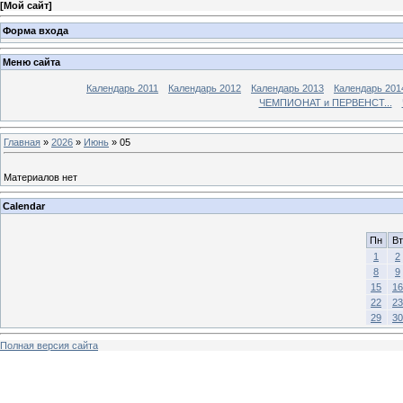
[
Мой сайт
]
Форма входа
Меню сайта
Календарь 2011
Календарь 2012
Календарь 2013
Календарь 201
ЧЕМПИОНАТ и ПЕРВЕНСТ...
Главная
»
2026
»
Июнь
»
05
Материалов нет
Calendar
Пн
Вт
1
2
8
9
15
16
22
23
29
30
Полная версия сайта