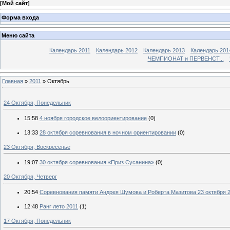
[
Мой сайт
]
Форма входа
Меню сайта
Календарь 2011
Календарь 2012
Календарь 2013
Календарь 201
ЧЕМПИОНАТ и ПЕРВЕНСТ...
Главная
»
2011
»
Октябрь
24 Октября, Понедельник
15:58
4 ноября городское велоориентирование
(0)
13:33
28 октября соревнования в ночном ориентировании
(0)
23 Октября, Воскресенье
19:07
30 октября соревнования «Приз Сусанина»
(0)
20 Октября, Четверг
20:54
Соревнования памяти Андрея Шумова и Роберта Мазитова 23 октября 2
12:48
Ранг лето 2011
(1)
17 Октября, Понедельник