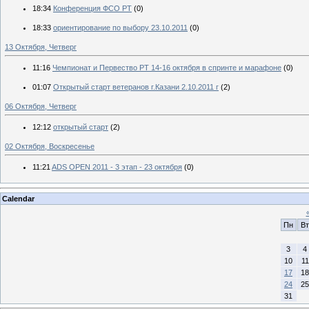
18:34
Конференция ФСО РТ
(0)
18:33
ориентирование по выбору 23.10.2011
(0)
13 Октября, Четверг
11:16
Чемпионат и Первество РТ 14-16 октября в спринте и марафоне
(0)
01:07
Открытый старт ветеранов г.Казани 2.10.2011 г
(2)
06 Октября, Четверг
12:12
открытый старт
(2)
02 Октября, Воскресенье
11:21
ADS OPEN 2011 - 3 этап - 23 октября
(0)
Calendar
Пн
Вт
3
4
10
11
17
18
24
25
31