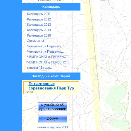
Календарь
Календарь 2011
Календарь 2012
Календарь 2013
Календарь 2014
Календарь 2015
Документы
Чемпионат и Первенст...
Чемпионат и Первенст...
ЧЕМПИОНАТ и ПЕРВЕНСТ...
ЧЕМПИОНАТ и ПЕРВЕНСТ...
(проект "За здо...
Последний коментарий.
Пяти-этапные
соревнования Парк Тур
5 этап
Лента новостей RSS