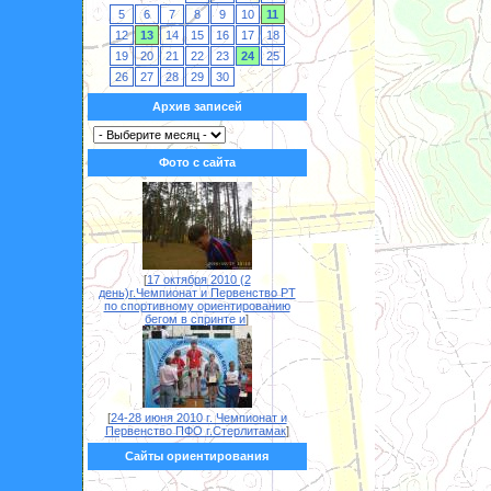
5
6
7
8
9
10
11
12
13
14
15
16
17
18
19
20
21
22
23
24
25
26
27
28
29
30
Архив записей
Фото с сайта
[
17 октября 2010 (2
день)г.Чемпионат и Первенство РТ
по спортивному ориентированию
бегом в спринте и
]
[
24-28 июня 2010 г. Чемпионат и
Первенство ПФО г.Стерлитамак
]
Сайты ориентирования