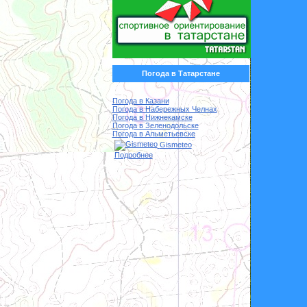
Погода в Татарстане
Погода в Казани
Погода в Набережных Челнах
Погода в Нижнекамске
Погода в Зеленодольске
Погода в Альметьевске
Gismeteo
Подробнее