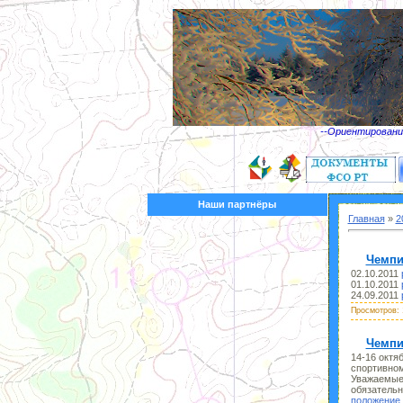
--Ориентирование
Наши партнёры
Главная
»
2
Чемпи
02.10.2011
01.10.2011
24.09.2011
Просмотров:
Чемпи
14-16 октя
спортивном
Уважаемые 
обязательн
положение