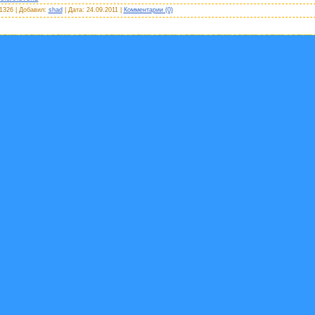
1326
|
Добавил:
shad
|
Дата:
24.09.2011
|
Комментарии (0)