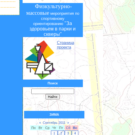
Физкультурно-
массовые
мероприятия по
спортивному
"За
ориентированию
здоровьем в парки и
скверы"
Страница
проекта
Поиск
ЗИМА
«
Сентябрь 2011
»
Пн
Вт
Ср
Чт
Пт
Сб
Вс
1
2
3
4