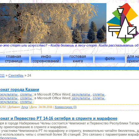
-это спорт или искусство? --Когда бегаешь в лесу-спорт. Когда рассказываешь о
011
»
Сентябрь
»
24
онат города Казани
результаты
,
сплиты
; в Microsoft Office Word:
результаты
,
сплиты
.
результаты
,
сплиты
; в Microsoft Office Word:
результаты
,
сплиты
.
результаты
,
сплиты
;
1232
|
Добавил:
Anya
|
Дата:
24.09.2011
|
Комментарии (0)
онат и Первество РТ 14-16 октября в спринте и марафоне
бря в городе Набережные Челны состоится Чемпионат и Первенство Республики Татар
у ориентированию в спринте и марафоне.
участники Чемпионата РТ по марафону и спринту, внимательно читайте бюллетень, 
о использовать чипы с отметкой более 36 станций. Это связано с параметрами мараф
бюллетень