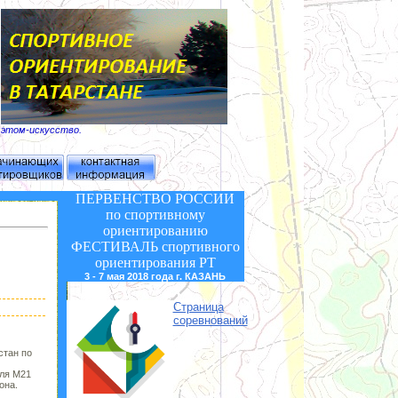
б этом-искусство.
ПЕРВЕНСТВО РОССИИ
по спортивному
ориентированию
ФЕСТИВАЛЬ
спортивного
ориентирования РТ
3 - 7 мая 2018 года г. КАЗАНЬ
Страница
соревнований
стан по
для М21
она.