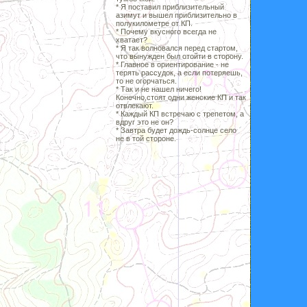
* Я поставил приблизительный
азимут и вышел приблизительно в
полукилометре от КП.
* Почему вкусного всегда не
хватает?
* Я так волновался перед стартом,
что вынужден был отойти в сторону.
* Главное в ориентирование - не
терять рассудок, а если потеряешь,
то не огорчаться.
* Так и не нашел ничего!
Конечно,стоят одни женские КП и так
отвлекают.
* Каждый КП встречаю с трепетом, а
вдруг это не он?
* Завтра будет дождь-солнце село
не в той стороне.