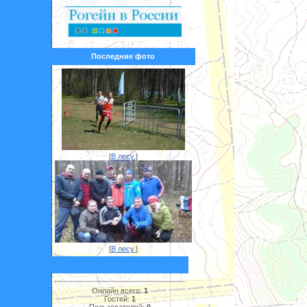
Последние фото
[
В лесу.
]
[
В лесу.
]
Онлайн всего:
1
Гостей:
1
Пользователей:
0