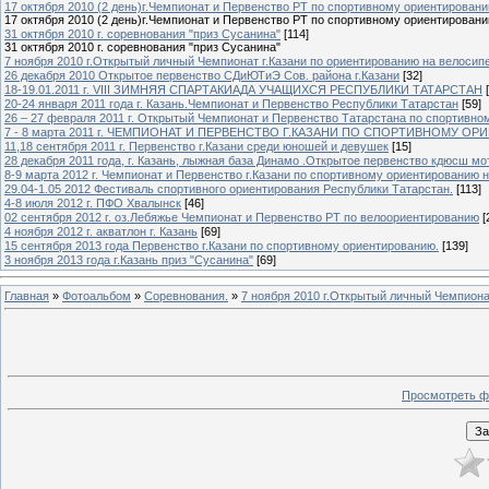
17 октября 2010 (2 день)г.Чемпионат и Первенство РТ по спортивному ориентировани
17 октября 2010 (2 день)г.Чемпионат и Первенство РТ по спортивному ориентирован
31 октября 2010 г. соревнования "приз Сусанина"
[114]
31 октября 2010 г. соревнования "приз Сусанина"
7 ноября 2010 г.Открытый личный Чемпионат г.Казани по ориентированию на велосип
26 декабря 2010 Открытое первенство СДиЮТиЭ Сов. района г.Казани
[32]
18-19.01.2011 г. VIII ЗИМНЯЯ СПАРТАКИАДА УЧАЩИХСЯ РЕСПУБЛИКИ ТАТАРСТАН
20-24 января 2011 года г. Казань.Чемпионат и Первенство Республики Татарстан
[59]
26 – 27 февраля 2011 г. Открытый Чемпионат и Первенство Татарстана по спортивн
7 - 8 марта 2011 г. ЧЕМПИОНАТ И ПЕРВЕНСТВО Г.КАЗАНИ ПО СПОРТИВНОМУ 
11,18 сентября 2011 г. Первенство г.Казани среди юношей и девушек
[15]
28 декабря 2011 года, г. Казань, лыжная база Динамо .Открытое первенство кдюсш м
8-9 марта 2012 г. Чемпионат и Первенство г.Казани по спортивному ориентированию 
29.04-1.05 2012 Фестиваль спортивного ориентирования Республики Татарстан.
[113]
4-8 июля 2012 г. ПФО Хвалынск
[46]
02 сентября 2012 г. оз.Лебяжье Чемпионат и Первенство РТ по велоориентированию
[
4 ноября 2012 г. акватлон г. Казань
[69]
15 сентября 2013 года Первенство г.Казани по спортивному ориентированию.
[139]
3 ноября 2013 года г.Казань приз "Сусанина"
[69]
Главная
»
Фотоальбом
»
Соревнования.
»
7 ноября 2010 г.Открытый личный Чемпиона
Просмотреть ф