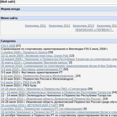
[
Мой сайт
]
Форма входа
Меню сайта
Календарь 2011
Календарь 2012
Календарь 2013
Календарь 201
ЧЕМПИОНАТ и ПЕРВЕНСТ...
Categories
FIN 5 2008
[37]
Соревнования по спортивному ориентированию в Финляндии FIN 5 июль 2008 г.
2 ноября 2008 г. Первенсто Зенита
[39]
10-11 июля 2009 г. Волжские просторы. Озеро Рой.
[13]
18 января 2009 г. Чемпионат и Первенство Республики Татарстан по спортивному ор
30 марта 2010 г. Cоревнования "Весенняя капель"
[3]
25 апреля 2010г. Соревнования по спортивному ориентированию бегом Кубок Победы
3-5 мая 2010 г. Фестиваль ориентирования РТ
[50]
3-5 мая 2010 г. Фестиваль ориентирования РТ
6-10 мая 2010 г. Первенство России в Железноводске .
[24]
6-10 мая 2010 г. Первенство России в Железноводске .
5-6 июня 2010 г. РМЭ Куяр
[5]
5-6 июня 2010 г. РМЭ Куяр
24-28 июня 2010 г. Чемпионат и Первенство ПФО г.Стерлитамак
[39]
12 - 14 июня 2010 г.Зеленодольск Чемпионат и Первенство Республики Татарстан
[44]
12 - 14 июня 2010 г.Зеленодольск Чемпионат и Первенство Республики Татарстан
24-28 июля 2010 г. Ивановская область Долматовский Первенство России .
[19]
24-28 июля 2010 г. Ивановская область Долматовский Первенство России среди обу
26 сентября 2010 г. ВЕТЕРАНСКИЙ СТАРТ
[15]
9 октября 2010 г. Первенство учащихся РТ (по образованию)
[6]
16 октября Чемпионат и Первенство РТ по спортивному ориентированию бегом в спр
16 октября Чемпионат и Первенство РТ по спортивному ориентированию бегом в спр