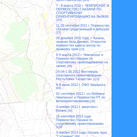
[121]
7 - 8 марта 2011 г. ЧЕМПИОНАТ И
ПЕРВЕНСТВО Г.КАЗАНИ ПО
СПОРТИВНОМУ
ОРИЕНТИРОВАНИЮ НА ЛЫЖАХ
[116]
11,18 сентября 2011 г. Первенство
г.Казани среди юношей и девушек
[15]
28 декабря 2011 года, г. Казань,
лыжная база Динамо .Открытое
первенство кдюсш мотор по
лыжному орие
[13]
8-9 марта 2012 г. Чемпионат и
Первенство г.Казани по
спортивному ориентированию на
лыжах
[28]
29.04-1.05 2012 Фестиваль
спортивного ориентирования
Республики Татарстан.
[113]
4-8 июля 2012 г. ПФО Хвалынск
[46]
02 сентября 2012 г. оз.Лебяжье
Чемпионат и Первенство РТ по
велоориентированию
[28]
4 ноября 2012 г. акватлон г.
Казань
[69]
15 сентября 2013 года
Первенство г.Казани по
спортивному ориентированию.
[139]
3 ноября 2013 года г.Казань приз
"Сусанина"
[69]