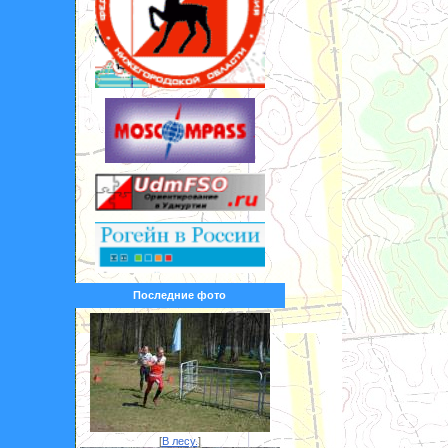
Последние фото
[
В лесу.
]