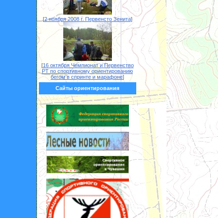
[
2 ноября 2008 г. Первенсто Зенита
]
[
16 октября Чемпионат и Первенство
РТ по спортивному ориентированию
бегом в спринте и марафоне
]
Сайты ориентирования