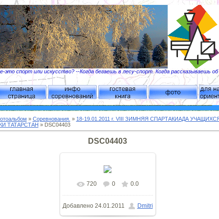
-это спорт или искусство? --Когда бегаешь в лесу-спорт. Когда рассказываешь о
отоальбом
»
Соревнования.
»
18-19.01.2011 г. VIII ЗИМНЯЯ СПАРТАКИАДА УЧАЩИХС
КИ ТАТАРСТАН
» DSC04403
DSC04403
720
0
0.0
Добавлено
24.01.2011
Dmitri