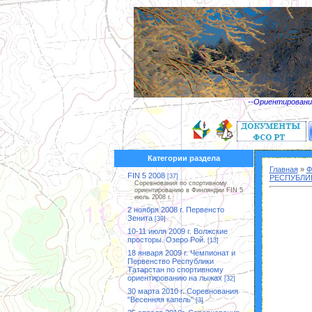
--Ориентирование
Категории раздела
Главная
»
Ф
FIN 5 2008
[37]
РЕСПУБЛИ
Соревнования по спортивному
ориентированию в Финляндии FIN 5
июль 2008 г.
2 ноября 2008 г. Первенсто
Зенита
[39]
10-11 июля 2009 г. Волжские
просторы. Озеро Рой.
[13]
18 января 2009 г. Чемпионат и
Первенство Республики
Татарстан по спортивному
ориентированию на лыжах
[32]
30 марта 2010 г. Cоревнования
"Весенняя капель"
[3]