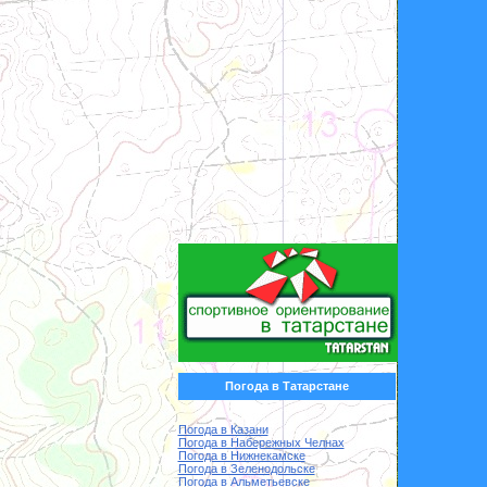
Погода в Татарстане
Погода в Казани
Погода в Набережных Челнах
Погода в Нижнекамске
Погода в Зеленодольске
Погода в Альметьевске