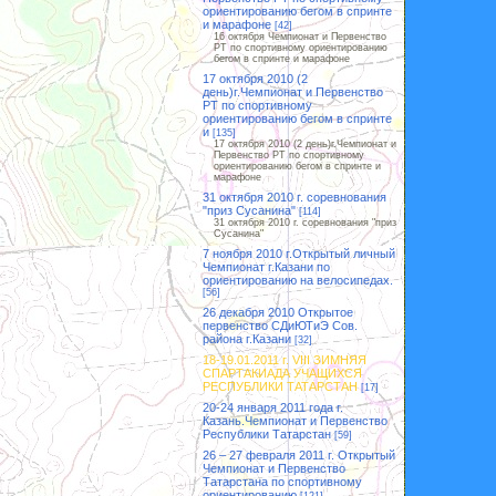
ориентированию бегом в спринте
и марафоне
[42]
16 октября Чемпионат и Первенство
РТ по спортивному ориентированию
бегом в спринте и марафоне
17 октября 2010 (2
день)г.Чемпионат и Первенство
РТ по спортивному
ориентированию бегом в спринте
и
[135]
17 октября 2010 (2 день)г.Чемпионат и
Первенство РТ по спортивному
ориентированию бегом в спринте и
марафоне
31 октября 2010 г. соревнования
"приз Сусанина"
[114]
31 октября 2010 г. соревнования "приз
Сусанина"
7 ноября 2010 г.Открытый личный
Чемпионат г.Казани по
ориентированию на велосипедах.
[56]
26 декабря 2010 Открытое
первенство СДиЮТиЭ Сов.
района г.Казани
[32]
18-19.01.2011 г. VIII ЗИМНЯЯ
СПАРТАКИАДА УЧАЩИХСЯ
РЕСПУБЛИКИ ТАТАРСТАН
[17]
20-24 января 2011 года г.
Казань.Чемпионат и Первенство
Республики Татарстан
[59]
26 – 27 февраля 2011 г. Открытый
Чемпионат и Первенство
Татарстана по спортивному
ориентированию