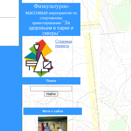
Физкультурно-
массовые
мероприятия по
спортивному
"За
ориентированию
здоровьем в парки и
скверы"
Страница
проекта
Поиск
Фото с сайта