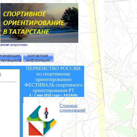
б этом-искусство.
ПЕРВЕНСТВО РОССИИ
по спортивному
Я
ориентированию
ФЕСТИВАЛЬ
спортивного
ориентирования РТ
3 - 7 мая 2018 года г. КАЗАНЬ
Страница
соревнований