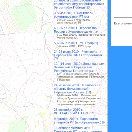
25 апреля 2010г. Соревнования
по спортивному ориентированию
бегом Кубок Победы
[25]
3-5 мая 2010 г. Фестиваль
ориентирования РТ
[50]
3-5 мая 2010 г. Фестиваль
ориентирования РТ
Всего комм
6-10 мая 2010 г. Первенство
России в Железноводске .
[24]
6-10 мая 2010 г. Первенство России в
Железноводске .
5-6 июня 2010 г. РМЭ Куяр
[5]
5-6 июня 2010 г. РМЭ Куяр
24-28 июня 2010 г. Чемпионат и
Первенство ПФО г.Стерлитамак
[39]
12 - 14 июня 2010 г.Зеленодольск
Чемпионат и Первенство
Республики Татарстан
[44]
12 - 14 июня 2010 г.Зеленодольск
Чемпионат и Первенство Республики
Татарстан
24-28 июля 2010 г. Ивановская
область Долматовский
Первенство России .
[19]
24-28 июля 2010 г. Ивановская
область Долматовский Первенство
России среди обучающихся по
спортивному ориентированию.
26 сентября 2010 г.
ВЕТЕРАНСКИЙ СТАРТ
[15]
9 октября 2010 г. Первенство
учащихся РТ (по образованию)
[6]
16 октября Чемпионат и
Первенство РТ по спортивному