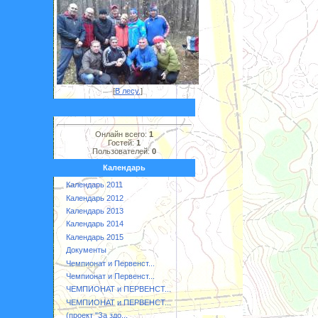
[
В лесу.
]
Онлайн всего:
1
Гостей:
1
Пользователей:
0
Календарь
Календарь 2011
Календарь 2012
Календарь 2013
Календарь 2014
Календарь 2015
Документы
Чемпионат и Первенст...
Чемпионат и Первенст...
ЧЕМПИОНАТ и ПЕРВЕНСТ...
ЧЕМПИОНАТ и ПЕРВЕНСТ...
(проект "За здо...