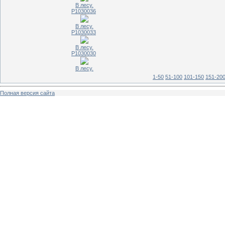
В лесу.
P1030036
В лесу.
P1030033
В лесу.
P1030030
В лесу.
1-50
51-100
101-150
151-20
Полная версия сайта