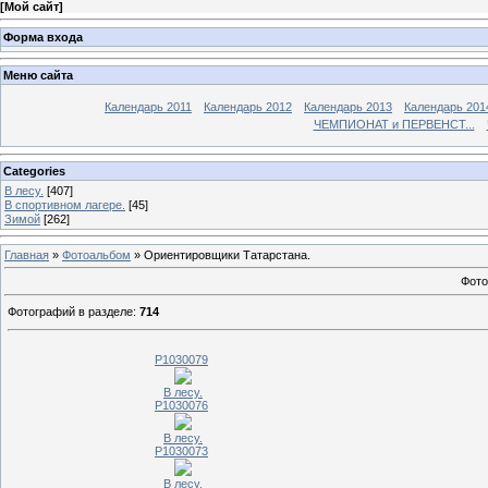
[
Мой сайт
]
Форма входа
Меню сайта
Календарь 2011
Календарь 2012
Календарь 2013
Календарь 201
ЧЕМПИОНАТ и ПЕРВЕНСТ...
Categories
В лесу.
[407]
В спортивном лагере.
[45]
Зимой
[262]
Главная
»
Фотоальбом
» Ориентировщики Татарстана.
Фото
Фотографий в разделе
:
714
P1030079
В лесу.
P1030076
В лесу.
P1030073
В лесу.