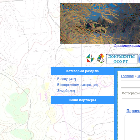
--Ориентирование
Категории раздела
Главная
»
Ф
В лесу.
[407]
В спортивном лагере.
[45]
Зимой
[262]
Фотографий
Наши партнёры