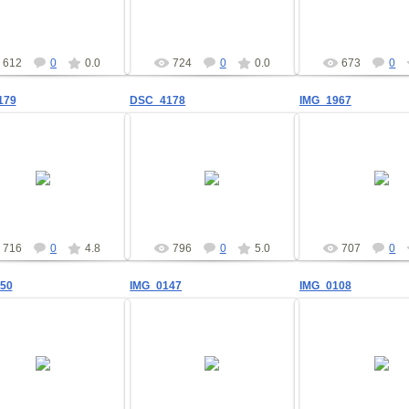
gsv
gsv
Dmitri
612
0
0.0
724
0
0.0
673
0
179
DSC_4178
IMG_1967
21.12.2010
21.12.2010
24.11.201
Dmitri
Dmitri
Dmitri
716
0
4.8
796
0
5.0
707
0
50
IMG_0147
IMG_0108
24.11.2010
24.11.2010
24.11.201
Dmitri
Dmitri
Dmitri