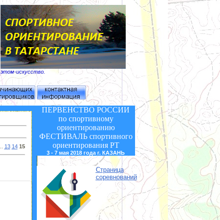
б этом-искусство.
ПЕРВЕНСТВО РОССИИ
по спортивному
ориентированию
ФЕСТИВАЛЬ
спортивного
ориентирования РТ
..
13
14
15
3 - 7 мая 2018 года г. КАЗАНЬ
Страница
соревнований
0