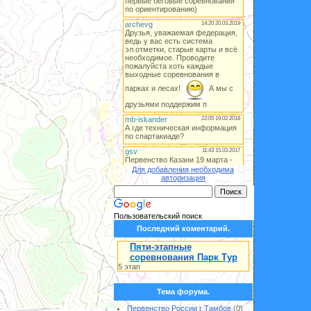
Для добавления необходима
авторизация
Пользовательский поиск
Последний коментарий.
Пяти-этапные
соревнования Парк Тур
5 этап
Тема форума.
Первенство России г Тамбов
(0)