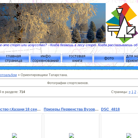
-это спорт или искусство? --Когда бегаешь в лесу-спорт. Когда рассказываешь о
отоальбом
» Ориентировщики Татарстана.
Фотографии спортсменов.
 в разделе
:
714
Страницы
:
«
1
2
.
Первенство г.Казани 18 сентября 2011г
Призеры Первенства Вузов 21-22 мая 2011г
DSC_4818
18.09.2011
24.05.2011
21.12.201