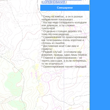
[
СОРЕВНОВАНИЯ.
]
Смешарики
* Гляжу на компас, а он в разные
направления показывает.
* Костер надо складывать колодцем
или домиком, а ты сложил
тумбочкой.
* Отдельно стоящее дерево-это
тоже лесонасаждение.
* Соревнования по ориентированию
как телеграммы-очень короткие и
сплошь из ошибок.
* Достижения мои! Сам ими и
горжусь!
* Редкий случай - сготовили еду
вовремя, правда, одно лишь первое.
* Главное в ориентирование - не
терять рассудок, а если потеряешь,
то не огорчаться.
* Ориентирование пахнет природой.