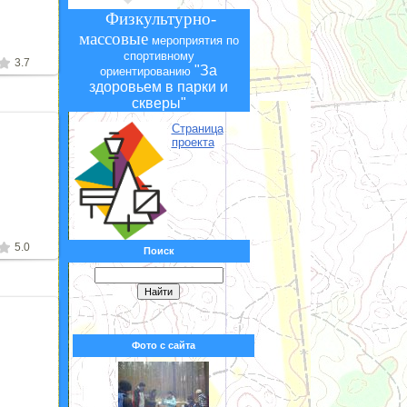
Физкультурно-
массовые
мероприятия по
спортивному
3.7
"За
ориентированию
здоровьем в парки и
скверы"
Страница
проекта
0
5.0
Поиск
Фото с сайта
0