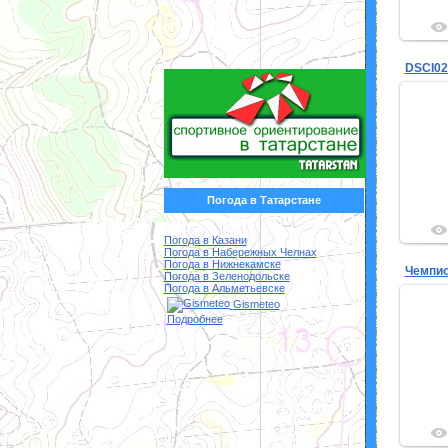
DSCI02
Погода в Татарстане
Погода в Казани
Погода в Набережных Челнах
Погода в Нижнекамске
Погода в Зеленодольске
Погода в Альметьевске
Gismeteo
Подробнее