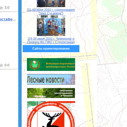
3.0
[
31 октября 2010 г. соревнования
"приз Сусанина"
]
Чемпионат г.Казани эстафета 01.10.2006г
[
24-28 июня 2010 г. Чемпионат и
0
Первенство ПФО г.Стерлитамак
]
Сайты ориентирования
0.0