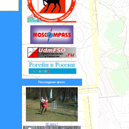
Последние фото
[
В лесу.
]