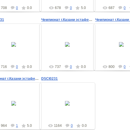
708
0
0.0
678
0
5.0
687
0
31
Чемпионат г.Казани эстафета 01.10.2006г
24.11.2010
21.11.2010
21.11.201
Dmitri
gsv
gsv
716
0
0.0
737
0
0.0
800
0
Чемпионат г.Казани эстафета 01.10.2006г
DSCI0231
21.11.2010
25.10.2010
gsv
Dmitri
964
1
5.0
1164
0
0.0