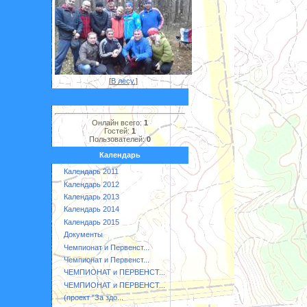
[
В лесу.
]
Онлайн всего:
1
Гостей:
1
Пользователей:
0
Календарь
Календарь 2011
Календарь 2012
Календарь 2013
Календарь 2014
Календарь 2015
Документы
Чемпионат и Первенст...
Чемпионат и Первенст...
ЧЕМПИОНАТ и ПЕРВЕНСТ...
ЧЕМПИОНАТ и ПЕРВЕНСТ...
(проект "За здо...