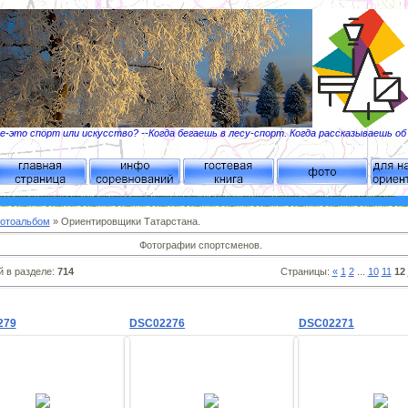
-это спорт или искусство? --Когда бегаешь в лесу-спорт. Когда рассказываешь о
отоальбом
» Ориентировщики Татарстана.
Фотографии спортсменов.
 в разделе
:
714
Страницы
:
«
1
2
...
10
11
12
279
DSC02276
DSC02271
09.02.2012
09.02.2012
09.02.201