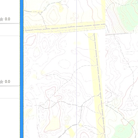
0.0
2
0.0
2