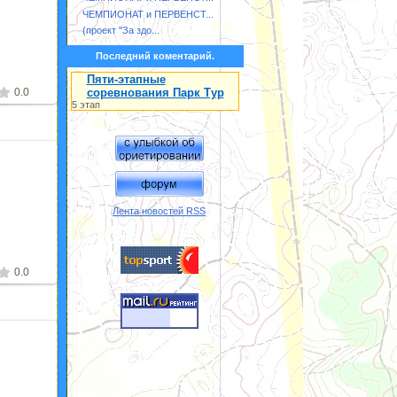
2
ЧЕМПИОНАТ и ПЕРВЕНСТ...
(проект "За здо...
Последний коментарий.
Пяти-этапные
0.0
соревнования Парк Тур
5 этап
2
Лента новостей RSS
0.0
2