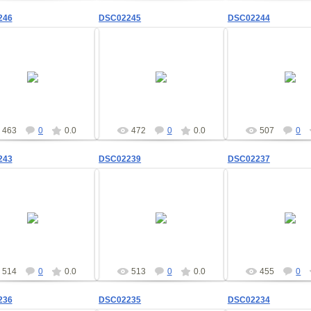
246
DSC02245
DSC02244
09.02.2012
09.02.2012
09.02.201
shad
shad
shad
463
0
0.0
472
0
0.0
507
0
243
DSC02239
DSC02237
09.02.2012
09.02.2012
09.02.201
shad
shad
shad
514
0
0.0
513
0
0.0
455
0
236
DSC02235
DSC02234