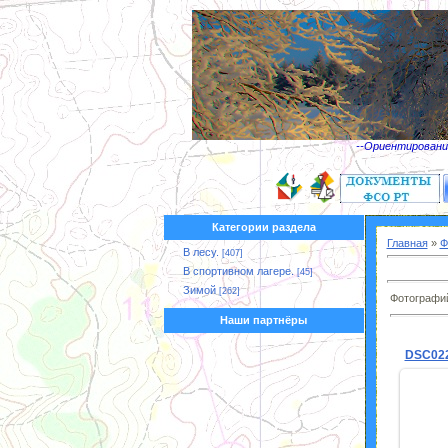
--Ориентирование
Категории раздела
Главная
»
Ф
В лесу.
[407]
В спортивном лагере.
[45]
Зимой
[262]
Фотографий
Наши партнёры
DSC02