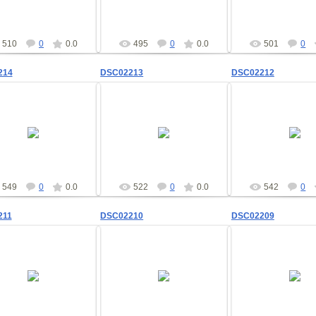
shad
shad
shad
510
0
0.0
495
0
0.0
501
0
214
DSC02213
DSC02212
09.02.2012
09.02.2012
09.02.201
shad
shad
shad
549
0
0.0
522
0
0.0
542
0
211
DSC02210
DSC02209
09.02.2012
09.02.2012
09.02.201
shad
shad
shad