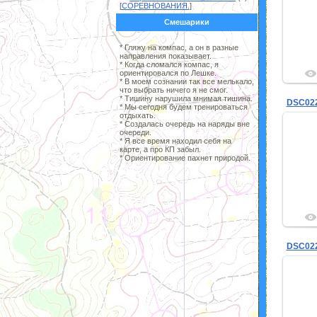
[
СОРЕВНОВАНИЯ.
]
Смешарики
* Гляжу на компас, а он в разные
направления показывает.
* Когда сломался компас, я
ориентировался по Лешке.
* В моем сознании так все мелькало,
что выбрать ничего я не смог.
* Тишину нарушила мнимая тишина.
DSC02
* Мы сегодня будем тренироваться
отдыхать.
* Создалась очередь на наряды вне
очереди.
* Я все время находил себя на
карте, а про КП забыл.
* Ориентирование пахнет природой.
DSC02