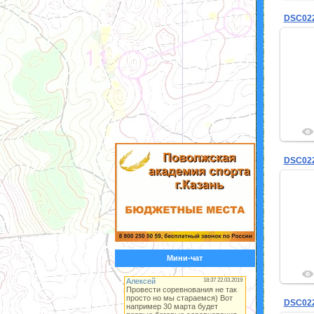
DSC02
DSC02
Мини-чат
DSC02