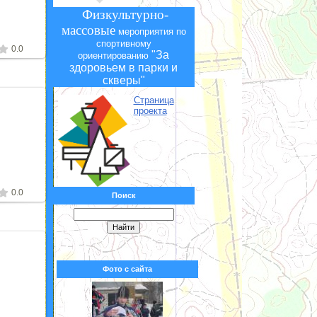
Физкультурно-
массовые
мероприятия по
спортивному
0.0
"За
ориентированию
здоровьем в парки и
скверы"
Страница
проекта
2
0.0
Поиск
Фото с сайта
2