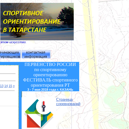
б этом-искусство.
ПЕРВЕНСТВО РОССИИ
по спортивному
ориентированию
ФЕСТИВАЛЬ
спортивного
ориентирования РТ
13
14
15
»
3 - 7 мая 2018 года г. КАЗАНЬ
Страница
соревнований
2