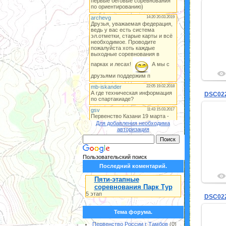
DSC02
Для добавления необходима
авторизация
Пользовательский поиск
Последний коментарий.
Пяти-этапные
соревнования Парк Тур
5 этап
DSC02
Тема форума.
Первенство России г Тамбов
(0)