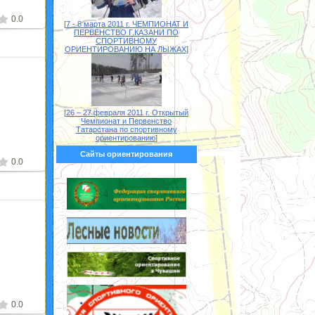
0.0
[
7 - 8 марта 2011 г. ЧЕМПИОНАТ И
ПЕРВЕНСТВО Г.КАЗАНИ ПО
СПОРТИВНОМУ
ОРИЕНТИРОВАНИЮ НА ЛЫЖАХ
]
2
[
26 – 27 февраля 2011 г. Открытый
Чемпионат и Первенство
Татарстана по спортивному
ориентированию
]
Сайты ориентирования
0.0
2
0.0